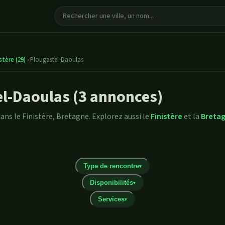
stère (29)
›
Plougastel-Daoulas
el-Daoulas (3 annonces)
ns le Finistère, Bretagne. Explorez aussi le
Finistère
et la
Breta
Type de rencontre
▾
Disponibilités
▾
Services
▾