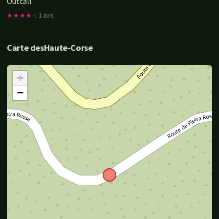
Outcall
★★★★☆
1 avis
Carte desHaute-Corse
+
−