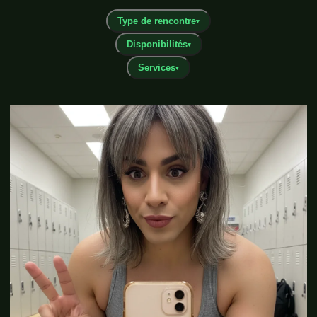
Type de rencontre
▾
Disponibilités
▾
Services
▾