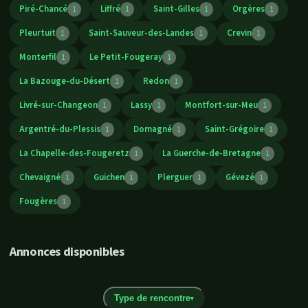
Piré-Chancé
Liffré
Saint-Gilles
Orgères
1
1
1
1
Pleurtuit
Saint-Sauveur-des-Landes
Crevin
1
1
1
Monterfil
Le Petit-Fougeray
1
1
La Bazouge-du-Désert
Redon
1
1
Livré-sur-Changeon
Lassy
Montfort-sur-Meu
1
1
1
Argentré-du-Plessis
Domagné
Saint-Grégoire
1
1
1
La Chapelle-des-Fougeretz
La Guerche-de-Bretagne
1
1
Chevaigné
Guichen
Plerguer
Gévezé
1
1
1
1
Fougères
1
Annonces disponibles
Type de rencontre
▾