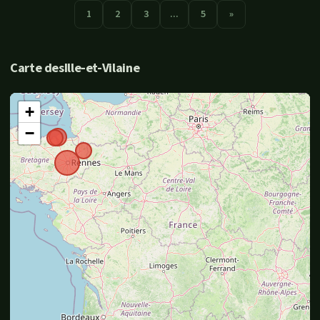
1
2
3
...
5
»
Carte desIlle-et-Vilaine
+
−