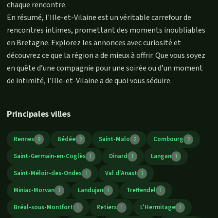
chaque rencontre.
En résumé, l'Ille-et-Vilaine est un véritable carrefour de
rencontres intimes, promettant des moments inoubliables
en Bretagne. Explorez les annonces avec curiosité et
découvrez ce que la région a de mieux à offrir. Que vous soyez
en quête d’une compagnie pour une soirée ou d’un moment
de intimité, l’Ille-et-Vilaine a de quoi vous séduire.
Principales villes
Rennes
Bédée
Saint-Malo
Combourg
9
2
2
2
Saint-Germain-en-Coglès
Dinard
Langan
1
1
1
Saint-Méloir-des-Ondes
Val d'Anast
1
1
Miniac-Morvan
Landujan
Treffendel
1
1
1
Bréal-sous-Montfort
Retiers
L'Hermitage
1
1
1