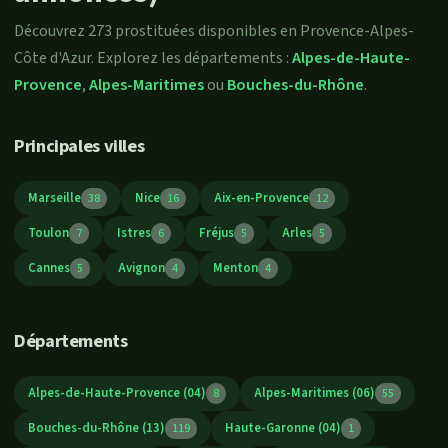
Découvrez 273 prostituées disponibles en Provence-Alpes-
Côte d'Azur. Explorez les départements :
Alpes-de-Haute-
Provence
,
Alpes-Maritimes
ou
Bouches-du-Rhône
.
Principales villes
Marseille
Nice
Aix-en-Provence
38
16
12
Toulon
Istres
Fréjus
Arles
7
6
5
5
Cannes
Avignon
Menton
5
4
4
Départements
Alpes-de-Haute-Provence (04)
Alpes-Maritimes (06)
8
55
Bouches-du-Rhône (13)
Haute-Garonne (04)
119
1