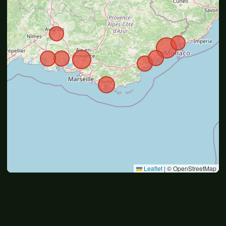
Leaflet
|
© OpenStreetMap