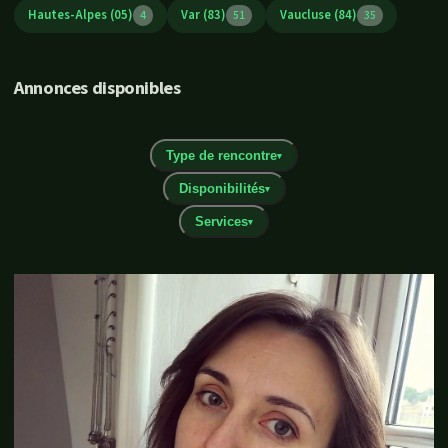
Hautes-Alpes (05)
Var (83)
Vaucluse (84)
4
51
35
Annonces disponibles
Type de rencontre
▾
Disponibilités
▾
Services
▾