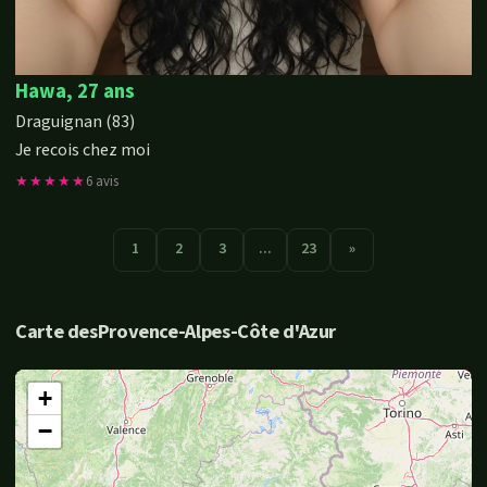
Hawa, 27 ans
Draguignan (83)
Je recois chez moi
★★★★★
6 avis
1
2
3
...
23
»
Carte desProvence-Alpes-Côte d'Azur
+
−